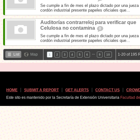
Se cumple a fin de mes el plazo dictado por una jueza 
cordón industrial presente papeles oficiales que...
Auditorías contrarreloj para verificar que
Celulosa no contamina
0
Se cumple a fin de mes el plazo dictado por una jueza 
cordón industrial presente papeles oficiales que...
…
List
Map
1-20 of 195 
1
2
3
4
5
6
9
10
HOME
SUBMIT A REPORT
GET ALERTS
CONTACT US
CROWD
Este sito es mantenido por la Secretaría de Extensión Universitaria
Facultad d