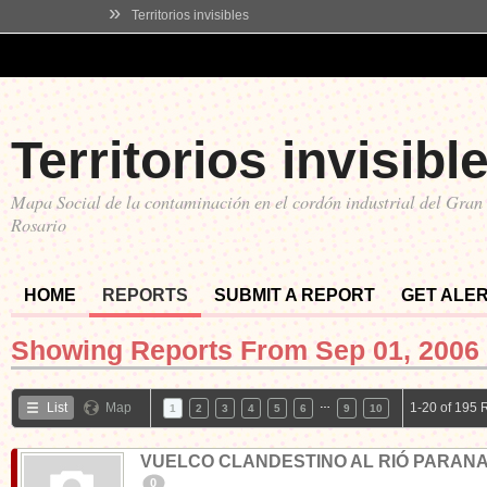
»
Territorios invisibles
Territorios invisibl
Mapa Social de la contaminación en el cordón industrial del Gran
Rosario
HOME
REPORTS
SUBMIT A REPORT
GET ALE
Showing Reports From
Sep 01, 2006 
…
List
Map
1-20 of 195 
1
2
3
4
5
6
9
10
VUELCO CLANDESTINO AL RIÓ PARAN
0