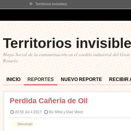
»
Territorios invisibles
Territorios invisibl
Mapa Social de la contaminación en el cordón industrial del Gran
Rosario
INICIO
REPORTES
NUEVO REPORTE
RECIBIR
Perdida Cañería de Oil
20:56 Jul 4 2017
Bv. Mitre y Diaz Velez
Denuncias