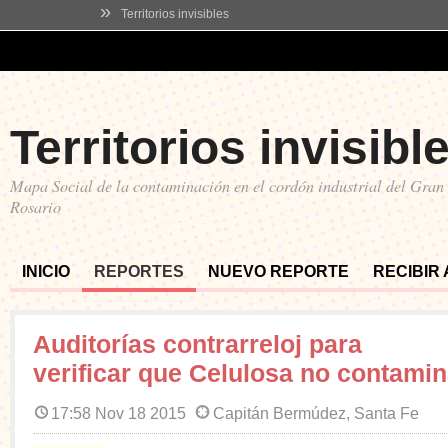
»
Territorios invisibles
Territorios invisibl
Mapa Social de la contaminación en el cordón industrial del Gran
Rosario
INICIO
REPORTES
NUEVO REPORTE
RECIBIR
Auditorías contrarreloj para
verificar que Celulosa no contami
17:58 Nov 18 2015
Capitán Bermúdez, Santa Fe