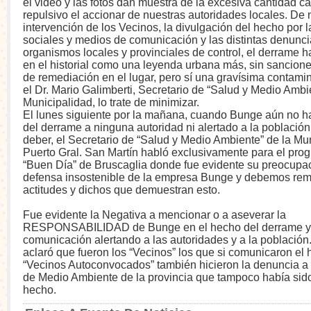
el video y las fotos dan muestra de la excesiva cantidad ca
repulsivo el accionar de nuestras autoridades locales. De n
intervención de los Vecinos, la divulgación del hecho por 
sociales y medios de comunicación y las distintas denunci
organismos locales y provinciales de control, el derrame 
en el historial como una leyenda urbana más, sin sancione
de remediación en el lugar, pero sí una gravísima contam
el Dr. Mario Galimberti, Secretario de “Salud y Medio Ambi
Municipalidad, lo trate de minimizar.
El lunes siguiente por la mañana, cuando Bunge aún no h
del derrame a ninguna autoridad ni alertado a la població
deber, el Secretario de “Salud y Medio Ambiente” de la Mu
Puerto Gral. San Martín habló exclusivamente para el prog
“Buen Día” de Bruscaglia donde fue evidente su preocupac
defensa insostenible de la empresa Bunge y debemos rem
actitudes y dichos que demuestran esto.
Fue evidente la Negativa a mencionar o a aseverar la
RESPONSABILIDAD de Bunge en el hecho del derrame y e
comunicación alertando a las autoridades y a la población
aclaró que fueron los “Vecinos” los que si comunicaron el
“Vecinos Autoconvocados” también hicieron la denuncia a 
de Medio Ambiente de la provincia que tampoco había sido
hecho.