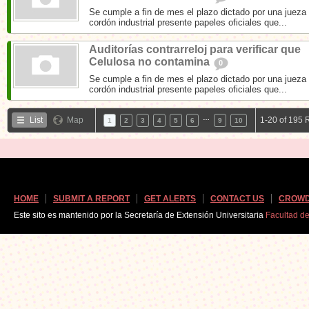
Se cumple a fin de mes el plazo dictado por una jueza 
cordón industrial presente papeles oficiales que...
Auditorías contrarreloj para verificar que
Celulosa no contamina
0
Se cumple a fin de mes el plazo dictado por una jueza 
cordón industrial presente papeles oficiales que...
…
List
Map
1-20 of 195 
1
2
3
4
5
6
9
10
HOME
SUBMIT A REPORT
GET ALERTS
CONTACT US
CROWD
Este sito es mantenido por la Secretaría de Extensión Universitaria
Facultad d