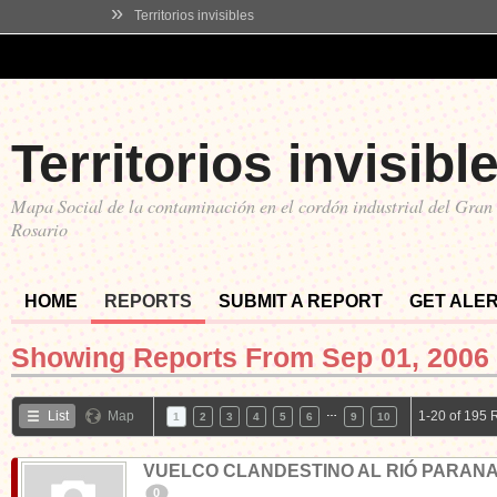
»
Territorios invisibles
Territorios invisibl
Mapa Social de la contaminación en el cordón industrial del Gran
Rosario
HOME
REPORTS
SUBMIT A REPORT
GET ALE
Showing Reports From
Sep 01, 2006 
…
List
Map
1-20 of 195 
1
2
3
4
5
6
9
10
VUELCO CLANDESTINO AL RIÓ PARAN
0