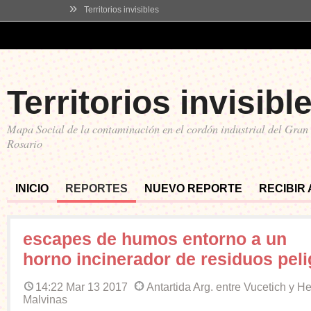
»
Territorios invisibles
Territorios invisibl
Mapa Social de la contaminación en el cordón industrial del Gran
Rosario
INICIO
REPORTES
NUEVO REPORTE
RECIBIR
escapes de humos entorno a un
horno incinerador de residuos pel
14:22 Mar 13 2017
Antartida Arg. entre Vucetich y H
Malvinas