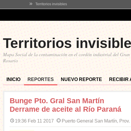
»
Territorios invisibles
Territorios invisibl
Mapa Social de la contaminación en el cordón industrial del Gran
Rosario
INICIO
REPORTES
NUEVO REPORTE
RECIBIR
Bunge Pto. Gral San Martín
Derrame de aceite al Río Paraná
19:36 Feb 11 2017
Puerto General San Martín, Prov.