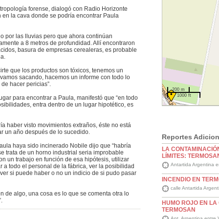
tropología forense, dialogó con Radio Horizonte
ón en la cava donde se podría encontrar Paula
o por las lluvias pero que ahora continúan
mente a 8 metros de profundidad. Allí encontraron
 ácidos, basura de empresas cerealeras, es probable
a.
cirte que los productos son tóxicos, tenemos un
e vamos sacando, hacemos un informe con todo lo
de hacer pericias”.
200 m
1000 ft
ugar para encontrar a Paula, manifestó que “en todo
bilidades, entra dentro de un lugar hipotético, es
ía haber visto movimientos extraños, éste no está
ar un año después de lo sucedido.
Reportes Adicion
aula haya sido incinerado Nobile dijo que “habría
LA CONTAMINACIÓN
 se trata de un horno industrial seria improbable
LÍMITES: TERMOSA
n un trabajo en función de esa hipótesis, utilizar
Antartida Argentina 
 a todo el personal de la fábrica, ver la posibilidad
 ver si puede haber o no un indicio de si pudo pasar
INCENDIO EN TER
calle Antartida Argen
ón de algo, una cosa es lo que se comenta otra lo
.
HUMO ROJO EN LA
TERMOSAN
Ant. Argentina entre