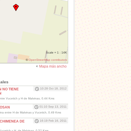
Scale = 1 : 14K
©
OpenStreetMap contributors
Mapa más ancho
ales
10:28 Oct 18, 2012
 NO TIENE
N
entre Vucetich y H de Malvinas, 0.44 Kms
01:10 Sep 13, 2011
MOSAN
tina entre H de Malvinas y Vucetich, 0.49 Kms
16:19 Feb 16, 2011
 CHIMENEA DE
 Vucetich y H. de Malvinas, 0.52 Kms