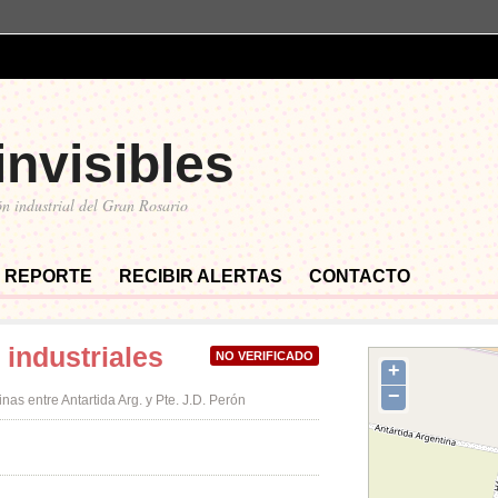
invisibles
n industrial del Gran Rosario
 REPORTE
RECIBIR ALERTAS
CONTACTO
industriales
NO VERIFICADO
+
−
as entre Antartida Arg. y Pte. J.D. Perón