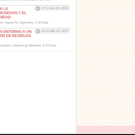
13:12 Jun 30, 2010
A LA
RESIDUOS Y EL
RIDAD
tín, Santa Fe, Argentina, 0.52 Kms
14:22 Mar 13, 2017
S ENTORNO A UN
OR DE RESIDUOS
 Vucetich y Heroes de Malvinas, 0.53 Kms