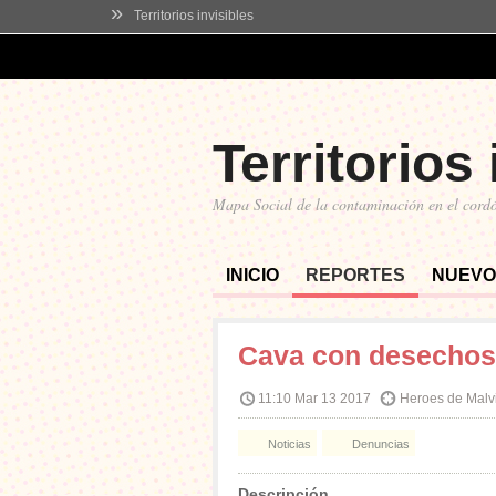
»
Territorios invisibles
Territorios 
Mapa Social de la contaminación en el cordó
INICIO
REPORTES
NUEVO
Cava con desechos 
11:10 Mar 13 2017
Heroes de Malvin
Noticias
Denuncias
Descripción