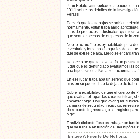
Juan Nobile, antropólogo del equipo de an
101.1 sobre los detalles de la investigaci
Perassi.
Declaró que los trabajos se habían detenid
normalmente, están trabajando aproximada
latas de productos industriales, químicos,
que sean desechos de empresas de la zon
Nobile aclaró “no estoy habilitado para de
inventario y tomamos fotografias de lo qu
que se extrae de acá, luego se encargaran 
Respecto de que la cava sería un posible l
lugar que es denunciado evaluamos las posi
una hipótesis que Paula se encuentra acá”
En ese lugar trabajaba un sereno que podr
mas en su puesto, habría dejado de trabaj
Sobre la posibilidad de que el cuerpo de P
que evaluar el lugar, las características, si
encontrar algo. Hay que averiguar si hiciero
cámaras de seguridad, registros, entrevistar
de si puede ingresar algo sin registro para
algo”.
Finalizó diciendo “eso es trabajar en funci
que se trabaja en función de una hipótesis”
Enlace A Fuente De Noticias