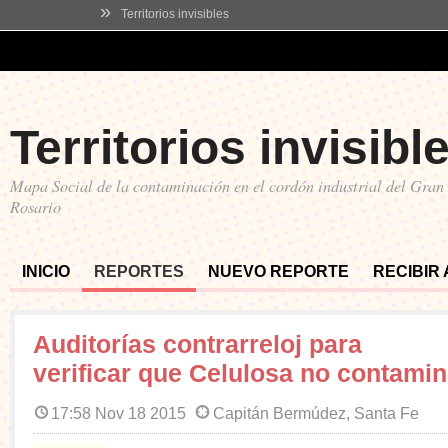
»
Territorios invisibles
Territorios invisibl
Mapa Social de la contaminación en el cordón industrial del Gran
Rosario
INICIO
REPORTES
NUEVO REPORTE
RECIBIR
Auditorías contrarreloj para
verificar que Celulosa no contami
17:58 Nov 18 2015
Capitán Bermúdez, Santa Fe