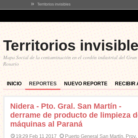
»
Territorios invisibles
Territorios invisibl
Mapa Social de la contaminación en el cordón industrial del Gran
Rosario
INICIO
REPORTES
NUEVO REPORTE
RECIBIR
Nidera - Pto. Gral. San Martín -
derrame de producto de limpieza d
máquinas al Paraná
19:29 Feb 11 2017
Puerto General San Martín, Prov.