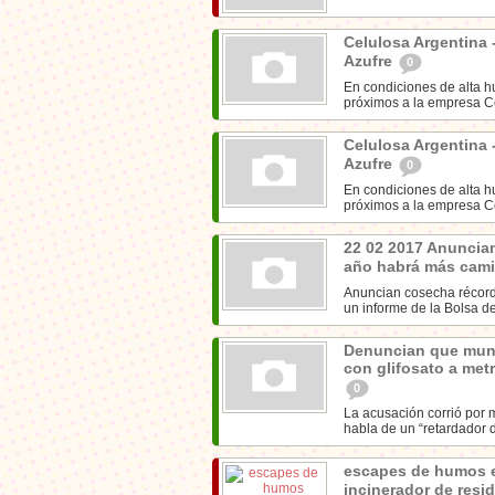
Celulosa Argentina 
Azufre
0
En condiciones de alta hu
próximos a la empresa Ce
Celulosa Argentina 
Azufre
0
En condiciones de alta hu
próximos a la empresa Ce
22 02 2017 Anuncia
año habrá más cami
Anuncian cosecha récord
un informe de la Bolsa d
Denuncian que muni
con glifosato a met
0
La acusación corrió por 
habla de un “retardador d
escapes de humos e
incinerador de resi