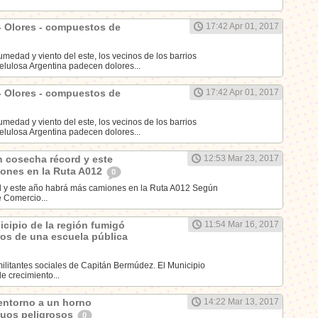
- Olores - compuestos de
17:42 Apr 01, 2017
medad y viento del este, los vecinos de los barrios
lulosa Argentina padecen dolores...
- Olores - compuestos de
17:42 Apr 01, 2017
medad y viento del este, los vecinos de los barrios
lulosa Argentina padecen dolores...
n cosecha récord y este
12:53 Mar 23, 2017
ones en la Ruta A012
0
 y este año habrá más camiones en la Ruta A012 Según
e Comercio...
cipio de la región fumigó
11:54 Mar 16, 2017
ros de una escuela pública
militantes sociales de Capitán Bermúdez. El Municipio
e crecimiento...
ntorno a un horno
14:22 Mar 13, 2017
duos peligrosos
0