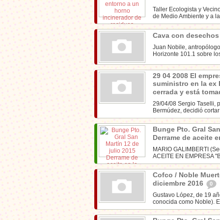
Taller Ecologista y Vecin
de Medio Ambiente y a la 
Cava con desechos 
Juan Nobile, antropólogo
Horizonte 101.1 sobre los 
29 04 2008 El empre
suministro en la ex 
cerrada y está toma
29/04/08 Sergio Taselli,
Bermúdez, decidió cortar 
Bunge Pto. Gral San
Derrame de aceite e
MARIO GALIMBERTI (Sec
ACEITE EN EMPRESA "BUN
Cofco / Noble Muert
diciembre 2016
0
Gustavo López, de 19 añ
conocida como Noble). El