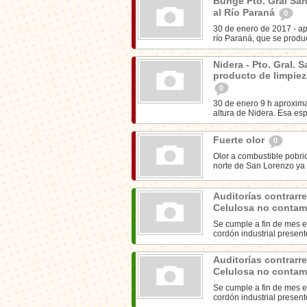
Bunge Pto. Gral San
al Río Paraná
0
30 de enero de 2017 - a
río Paraná, que se produ
Nidera - Pto. Gral. 
producto de limpie
0
30 de enero 9 h aproxim
altura de Nidera. Esa es
Fuerte olor
0
Olor a combustible pobr
norte de San Lorenzo ya 
Auditorías contrarre
Celulosa no conta
Se cumple a fin de mes el
cordón industrial present
Auditorías contrarre
Celulosa no conta
Se cumple a fin de mes el
cordón industrial present