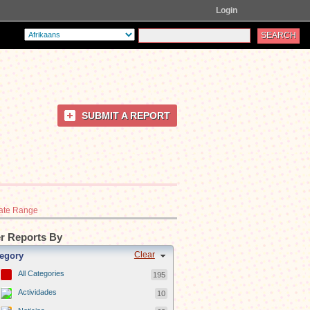
Login
SUBMIT A REPORT
ate Range
er Reports By
Clear
egory
All Categories
195
Actividades
10