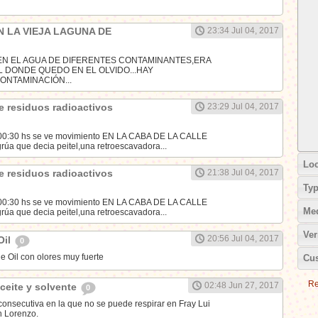
 LA VIEJA LAGUNA DE
23:34 Jul 04, 2017
EN EL AGUA DE DIFERENTES CONTAMINANTES,ERA
DONDE QUEDO EN EL OLVIDO...HAY
ONTAMINACIÓN...
de residuos radioactivos
23:29 Jul 04, 2017
s 00:30 hs se ve movimiento EN LA CABA DE LA CALLE
úa que decia peitel,una retroescavadora...
Loc
de residuos radioactivos
21:38 Jul 04, 2017
Ty
s 00:30 hs se ve movimiento EN LA CABA DE LA CALLE
Me
úa que decia peitel,una retroescavadora...
Ver
20:56 Jul 04, 2017
Oil
0
e Oil con olores muy fuerte
Cus
Re
02:48 Jun 27, 2017
aceite y solvente
0
onsecutiva en la que no se puede respirar en Fray Lui
n Lorenzo.