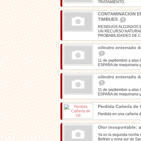
TRATAMIENTO.
CONTAMINACION EN
TIMBUES
0
RESIDUOS ALOJADOS 
UN RECURSO NATURAL 
PROBABILIDADES DE C
cilindro enterrado 
0
11 de septiembre a ala
ESPAÑA de maquinaria gr
cilindro enterrado 
0
11 de septiembre a ala
ESPAÑA de maquinaria gr
Perdida Cañería de 
Perdida en una cañería d
Olor insoportable: 
Ya es la segunda noche c
Beltrán y zona sur de Sa