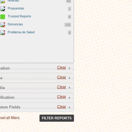
Noticias
63
Propuestas
1
Trusted Reports
6
Denuncias
131
Problema de Salud
0
Clear
ation
Clear
pe
Clear
dia
Clear
ification
Clear
tom Fields
set all filters
FILTER REPORTS