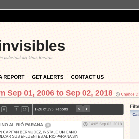
invisibles
n industrial del Gran Rosario
 A REPORT
GET ALERTS
CONTACT US
om
Sep 01, 2006 to Sep 02, 2018
Change D
Filt
…
1-20 of 195 Reports
6
9
10
Cat
14:05 Sep 02, 2018
INO AL RIÓ PARANA
0
N CAPITAN BERMUDEZ, INSTALO UN CAÑO
LCAR SUS EFLUENTES AL RIO PARANA SIN