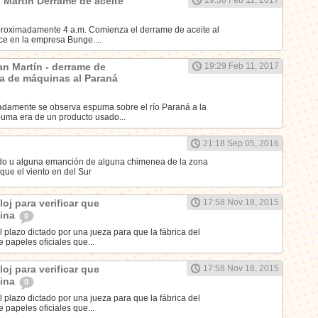
 Martín Derrame de aceite
proximadamente 4 a.m. Comienza el derrame de aceite al
ce en la empresa Bunge....
San Martín - derrame de
19:29 Feb 11, 2017
za de máquinas al Paraná
adamente se observa espuma sobre el río Paraná a la
puma era de un producto usado...
21:18 Sep 05, 2016
ido u alguna emanción de alguna chimenea de la zona
que el viento en del Sur
loj para verificar que
17:58 Nov 18, 2015
mina
0
 plazo dictado por una jueza para que la fábrica del
e papeles oficiales que...
loj para verificar que
17:58 Nov 18, 2015
mina
0
 plazo dictado por una jueza para que la fábrica del
e papeles oficiales que...