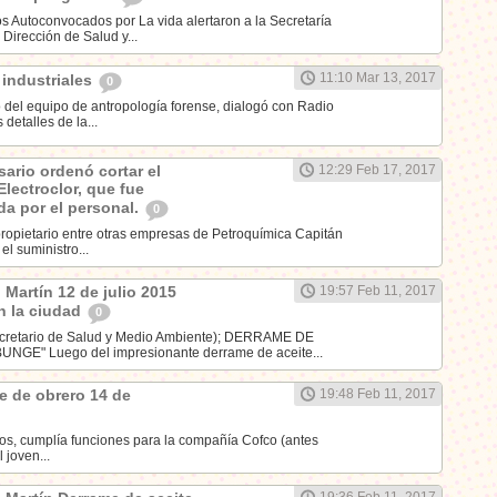
os Autoconvocados por La vida alertaron a la Secretaría
Dirección de Salud y...
11:10 Mar 13, 2017
industriales
0
 del equipo de antropología forense, dialogó con Radio
detalles de la...
sario ordenó cortar el
12:29 Feb 17, 2017
Electroclor, que fue
da por el personal.
0
 propietario entre otras empresas de Petroquímica Capitán
el suministro...
 Martín 12 de julio 2015
19:57 Feb 11, 2017
n la ciudad
0
retario de Salud y Medio Ambiente); DERRAME DE
GE" Luego del impresionante derrame de aceite...
e de obrero 14 de
19:48 Feb 11, 2017
os, cumplía funciones para la compañía Cofco (antes
 joven...
19:36 Feb 11, 2017